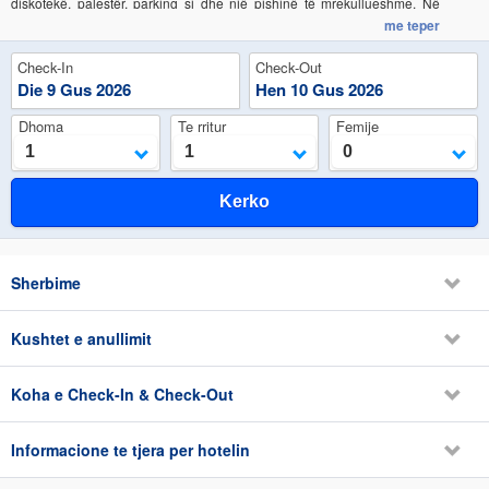
diskotekë, palestër, parking si dhe një pishinë të mrekullueshme. Në
hotel do të gjeni të ndërthurura bukur pamjet e hotelit me gjelbërimin e
me teper
pafund, kënaqësitë e rehatise me hapësirat e shumta që ai ofron si edhe
cilësinë e gatimit me larminë e kuzhinave që ofrojnë restorantet.
Check-In
Check-Out
Pushimet tek Dolce Vita pushimet do te mbeten në kujtesën tuaj.
Die
9
Gus
2026
Hen
10
Gus
2026
Dhoma
Te rritur
Femije
1
1
0
Kerko
Sherbime
Kushtet e anullimit
Koha e Check-In & Check-Out
Informacione te tjera per hotelin