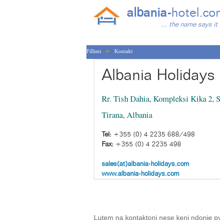
albania-
hotel.co
... the name says it 
»
Fillimi
Kontakt
Albania Holiday
Rr. Tish Dahia, Kompleksi Kika 2, S
Tirana, Albania
Tel:
+355 (0) 4 2235 688/498
Fax:
+355 (0) 4 2235 498
sales(at)albania-holidays.com
www.albania-holidays.com
Lutem na kontaktoni nese keni ndonje py