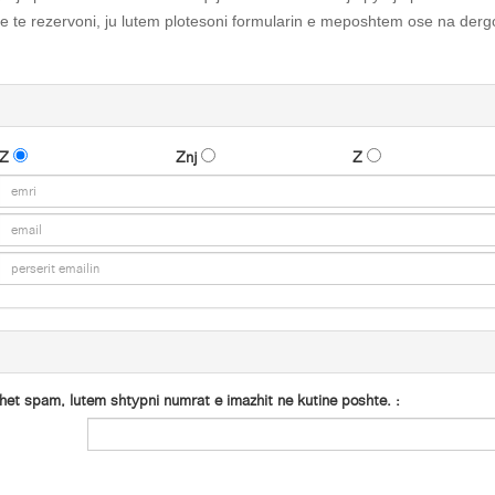
se te rezervoni, ju lutem plotesoni formularin e meposhtem ose na dergo
Z
Znj
Z
t spam, lutem shtypni numrat e imazhit ne kutine poshte. :