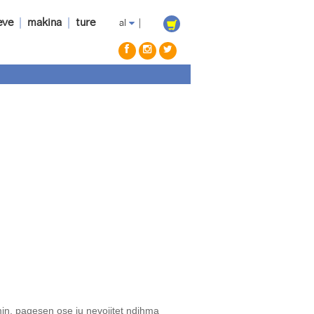
eve
|
makina
|
ture
al
|
min, pagesen ose ju nevojitet ndihma