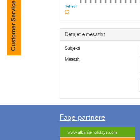
Refresh
Detajet e mesazhit
Subjekti
Mesazhi
Faqe partnere
www.albania-holidays.com