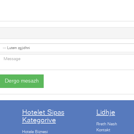
Dergo mesazh
Hotelet Sipas
Lidhje
Kategorive
Rreth Nesh
Kontakt
Hotele Biznesi