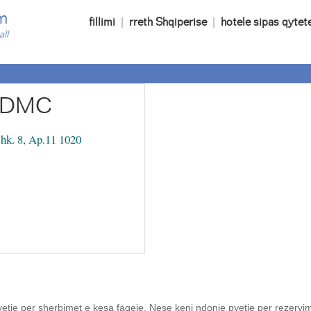
m
fillimi
|
rreth Shqiperise
|
hotele sipas qytet
all
s DMC
hk. 8, Ap.11 1020
etje per sherbimet e kesa faqeje. Nese keni ndonje pyetje per rezervi