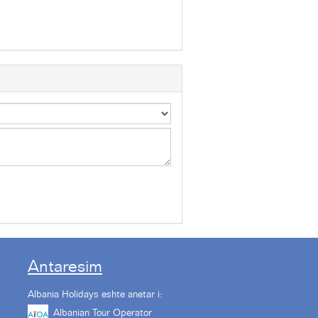
Antaresim
Albania Holidays eshte anetar i:
Albanian Tour Operator