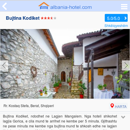
Bujtina Kodiket
5.0/5.0
Shkëlqyeshëm
Rr. Kostaq Stefa, Berat, Shqiperi
HARTA
Bujtina Kodiket, ndodhet ne Lagjen Mangalem. Nga hoteli shikohet
lagjia Gorica, e cila mund te arrihet ne kembe per 5 minuta. Gjithashtu
ne pese minuta me kembe nga bujtina mund te shkosh edhe ne lagjen