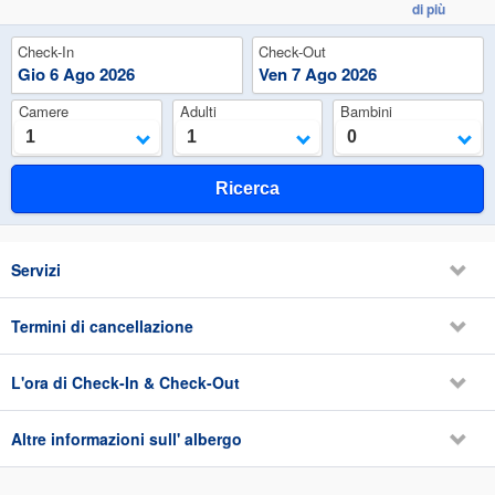
il comfort fino a dettagli offre una perfetta esperienza di alloggio. Il
di più
personale preparato e concentratto sul servizio dei clienti, vi farà tornare
di nuovo qua. La visione dell'hotel è di adattare i servizi ad ogni
Check-In
Check-Out
esigenza del cliente, offrendo comfort, professionalità e cortesia ad
Gio
6
Ago
2026
Ven
7
Ago
2026
ciascuno di essi. Visitate Tirana, Visitate Hotel Lot Boutique. Sarete
sorpresi!
Camere
Adulti
Bambini
1
1
0
Ricerca
Servizi
Termini di cancellazione
L'ora di Check-In & Check-Out
Altre informazioni sull' albergo