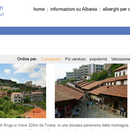
m
home
|
informazioni su Albania
|
alberghi per c
all
Ordina per:
Consigliato
Più venduto
popolarità
Valutazio
 di Kruja si trova 32km da Tirana, in una discesa panorama della montagna, 6