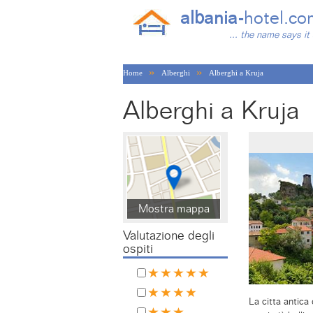
albania-
hotel.co
... the name says it 
»
»
Home
Alberghi
Alberghi a Kruja
Alberghi a Kruja
Mostra mappa
Valutazione degli
ospiti
La citta antica