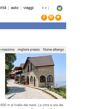
ittà
|
auto
|
viaggi
it
|
ne massima
migliore prezzo
Nome albergo
00 m al livello del mare. La citta e uno dei