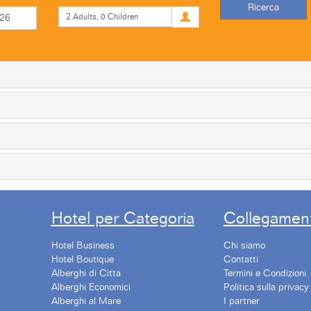
Ricerca
Hotel per Categoria
Collegament
Hotel Business
Chi siamo
Hotel Boutique
Contatti
Alberghi di Citta
Termini e Condizioni
Alberghi Economici
Politica sulla privacy
Alberghi al Mare
I partner