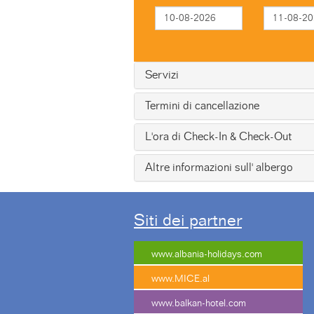
Servizi
Termini di cancellazione
L'ora di Check-In & Check-Out
Altre informazioni sull' albergo
Siti dei partner
www.albania-holidays.com
www.MICE.al
www.balkan-hotel.com