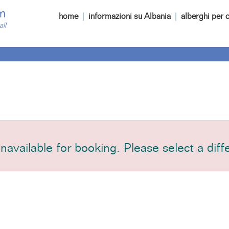
m
home
|
informazioni su Albania
|
alberghi per c
all
unavailable for booking. Please select a diff