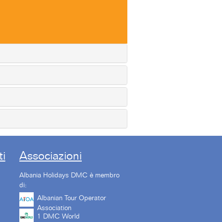
i
Associazioni
Albania Holidays DMC è membro
di:
Albanian Tour Operator
Association
1 DMC World