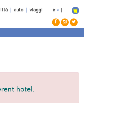
ittà
|
auto
|
viaggi
it
|
erent hotel.