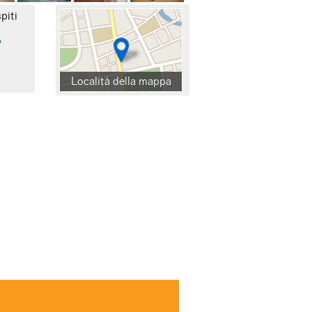
piti
,
Località della mappa