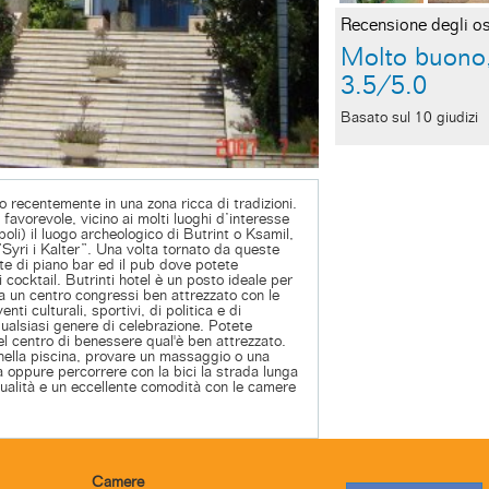
Recensione degli os
Molto buono
3.5/5.0
Basato sul 10 giudizi
o recentemente in una zona ricca di tradizioni.
favorevole, vicino ai molti luoghi d’interesse
oli) il luogo archeologico di Butrint o Ksamil,
ri i Kalter”. Una volta tornato da queste
nte di piano bar ed il pub dove potete
i cocktail. Butrinti hotel è un posto ideale per
Ha un centro congressi ben attrezzato con le
enti culturali, sportivi, di politica e di
qualsiasi genere di celebrazione. Potete
nel centro di benessere qual'è ben attrezzato.
nella piscina, provare un massaggio o una
a oppure percorrere con la bici la strada lunga
ualità e un eccellente comodità con le camere
Camere