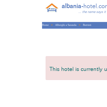
albania-
hotel.co
... the name says it 
»
»
Home
Alberghi a Saranda
Butrinti
This hotel is currently 