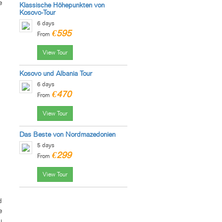
e
Klassische Höhepunkten von
Kosovo-Tour
6 days
€595
From
View Tour
Kosovo und Albania Tour
6 days
€470
From
View Tour
Das Beste von Nordmazedonien
5 days
€299
From
View Tour
d
e
u