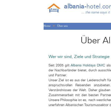
albania-
hotel.co
... the name says it 
»
Home
Über uns
Über A
Wer wir sind, Ziele und Strategie
Seit 2005 gilt
Albania Holidays DMC
als
der Nachbarländer bietet, durch ausschli
und Partner.
Unser Ziel ist es aus der Leidenschaft f
anspruchsvollen Reisenden anzubiete
Verständnisses der Welt. Daher glauben w
Zusammenarbeit mit den besten Partnern
Unsere Philosophie ist es, nach westliche
unerfahren Albanischen Tourismussektor 