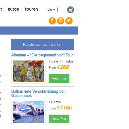
t
|
autos
|
touren
de
|
Rundreise nach Balkan
Albanien – "Die beginnend von" Tour
5 days - 4 nights
€260
From
n
View Tour
n
Balkan eine Verschmelzung von
n
Geschmack
s
14 days
e
€1165
From
.
d
View Tour