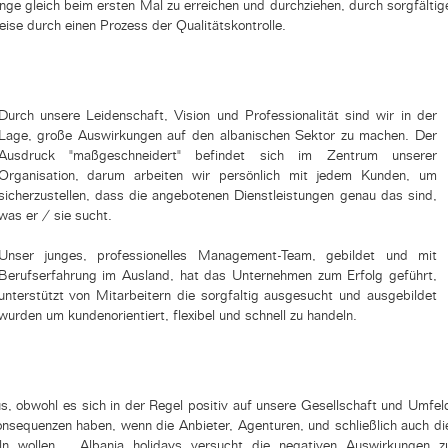
Dinge gleich beim ersten Mal zu erreichen und durchziehen, durch sorgfältig
ise durch einen Prozess der Qualitätskontrolle.
Durch unsere Leidenschaft, Vision und Professionalität sind wir in der
Lage, große Auswirkungen auf den albanischen Sektor zu machen.
Der
Ausdruck "maßgeschneidert" befindet sich im Zentrum unserer
Organisation, darum arbeiten wir persönlich mit jedem Kunden, um
sicherzustellen, dass die angebotenen Dienstleistungen genau das sind,
was er / sie sucht.
Unser junges, professionelles Management-Team, gebildet und mit
Berufserfahrung im Ausland, hat das Unternehmen zum Erfolg geführt,
unterstützt von Mitarbeitern die sorgfaltig ausgesucht und ausgebildet
wurden um kundenorientiert, flexibel und schnell zu handeln.
, obwohl es sich in der Regel positiv auf unsere Gesellschaft und Umfel
Konsequenzen haben, wenn die Anbieter, Agenturen, und schließlich auch di
eln wollen. Albania holidays versucht die negativen Auswirkungen z