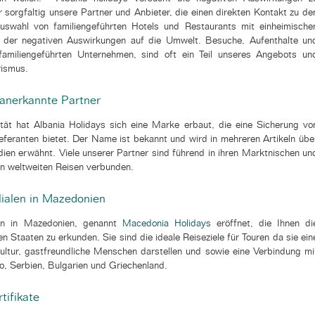
 sorgfaltig unsere Partner und Anbieter, die einen direkten Kontakt zu de
uswahl von familiengeführten Hotels und Restaurants mit einheimische
g der negativen Auswirkungen auf die Umwelt. Besuche, Aufenthalte un
familiengeführten Unternehmen, sind oft ein Teil unseres Angebots un
rismus.
 anerkannte Partner
ität hat Albania Holidays sich eine Marke erbaut, die eine Sicherung vo
eferanten bietet.
Der Name ist bekannt und wird in mehreren Artikeln übe
dien erwähnt. Viele unserer Partner sind führend in ihren Marktnischen un
n weltweiten Reisen verbunden.
ilialen in Mazedonien
 in in Mazedonien, genannt
Macedonia Holidays
eröffnet, die Ihnen di
n Staaten zu erkunden. Sie sind die ideale Reiseziele für Touren da sie ein
Kultur, gastfreundliche Menschen darstellen und sowie eine Verbindung mi
, Serbien, Bulgarien und Griechenland.
tifikate