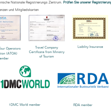
lbanische Nationale Registrierungs Zentrum.
Prüfen Sie unserer Registrierun
izenzen und Mitgliedskarten
Liability Insurance
Travel Company
Tour Operators
Certificate from Ministry
tion (ATOA)
of Tourism
ember
1DMC World member
RDA member