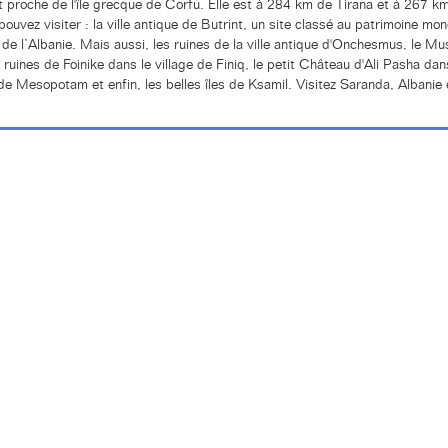
t proche de l'île grecque de Corfu. Elle est à 284 km de Tirana et à 267 km
ouvez visiter : la ville antique de Butrint, un site classé au patrimoine m
de l’Albanie. Mais aussi, les ruines de la ville antique d'Onchesmus, le M
s ruines de Foinike dans le village de Finiq, le petit Château d'Ali Pasha dans 
 de Mesopotam et enfin, les belles îles de Ksamil. Visitez Saranda, Albanie