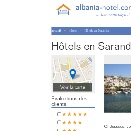
albania-
hotel.co
... the name says it 
»
»
accueil
hôtels
Hôtels en Saranda
Hôtels en Saran
Voir la carte
Evaluations des
clients
Ci-dessous, vou