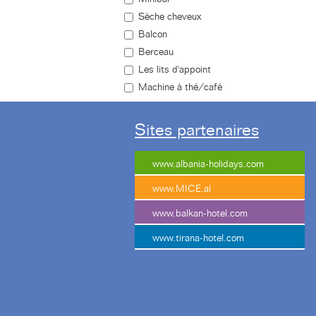
Sèche cheveux
Balcon
Berceau
Les lits d'appoint
Machine à thé/café
Sites partenaires
www.albania-holidays.com
www.MICE.al
www.balkan-hotel.com
www.tirana-hotel.com